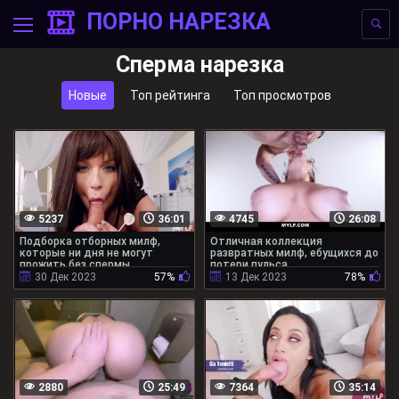
ПОРНО НАРЕЗКА
Сперма нарезка
Новые
Топ рейтинга
Топ просмотров
5237
36:01
4745
26:08
Подборка отборных милф,
Отличная коллекция
которые ни дня не могут
развратных милф, ебущихся до
прожить без спермы
потери пульса
30 Дек 2023
57%
13 Дек 2023
78%
2880
25:49
7364
35:14