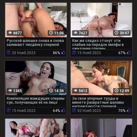
6677
11:06
7427
30:07
Русской шлюшке снова и снова
Как же сладко стонут эти
заливают пиздёнку спермой
слабые на передок милфы в
ожидании спермы
25 Нояб 2023
86%
15 Нояб 2023
67%
1345
14:36
5412
12:09
Компиляция жаждущих спермы
За свои упорные труды в
сук, получающих её на лицо
минете развратные шалавы
награждаются спермой
15 Нояб 2023
64%
02 Нояб 2023
70%