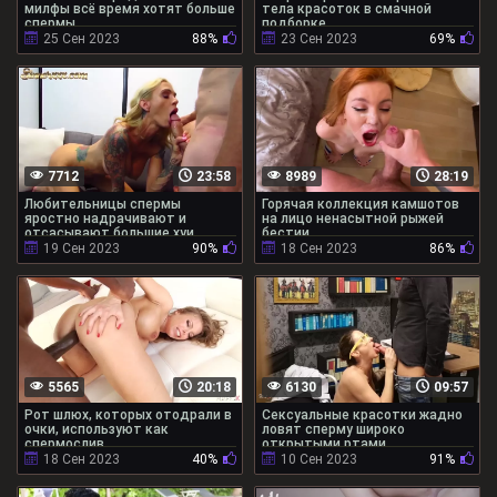
милфы всё время хотят больше
тела красоток в смачной
спермы
подборке
25 Сен 2023
88%
23 Сен 2023
69%
7712
23:58
8989
28:19
Любительницы спермы
Горячая коллекция камшотов
яростно надрачивают и
на лицо ненасытной рыжей
отсасывают большие хуи
бестии
19 Сен 2023
90%
18 Сен 2023
86%
5565
20:18
6130
09:57
Рот шлюх, которых отодрали в
Сексуальные красотки жадно
очки, используют как
ловят сперму широко
спермослив
открытыми ртами
18 Сен 2023
40%
10 Сен 2023
91%