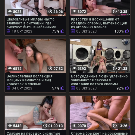
8023
46:06
3072
13:35
Шаловливые милфы часто
Красотки в восхищении от
влипают в ситуации, где
сладкой спермы, вытекающей
рискуют быть выебанными
из огромных членов
18 Окт 2023
75%
05 Окт 2023
100%
6512
07:32
5393
21:38
Великолепная коллекция
Возбуждённые люди увлечённо
мощных камшотов и лиц
занимаются сексом в
красоток в сперме
ожидании потока спермы
04 Окт 2023
57%
03 Окт 2023
92%
5448
01:00:13
9370
13:26
Слабые на передок сисястые
Сперма брызжет на роскошные