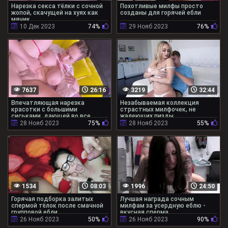
Нарезка секса тёлки с сочной
Похотливые милфы просто
жопой, скачущей на хуях как
созданы для горячей ебли
мячик
10 Дек 2023
74%
29 Нояб 2023
76%
7637
26:16
3219
32:44
Впечатляющая нарезка
Незабываемая коллекция
красотки с большими
страстных милфочек, не
сиськами, дающей во все
жалеющих пизды
дырки
28 Нояб 2023
75%
28 Нояб 2023
55%
1534
08:03
1996
24:50
Горячая подборка залитых
Лучшая награда сочным
спермой тёлок после смачной
милфам за усердную еблю -
групповой ебли
вкусная сперма
26 Нояб 2023
50%
26 Нояб 2023
90%