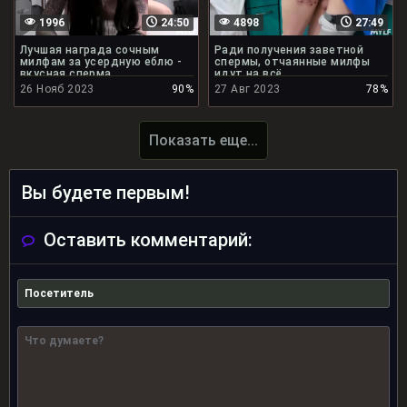
1996
24:50
4898
27:49
Лучшая награда сочным
Ради получения заветной
милфам за усердную еблю -
спермы, отчаянные милфы
вкусная сперма
идут на всё
26 Нояб 2023
90%
27 Авг 2023
78%
Показать еще...
Вы будете первым!
Оставить комментарий: