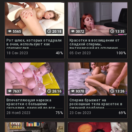
5565
20:18
3072
13:35
Рот шлюх, которых отодрали
Красотки в восхищении от
в очки, используют как
сладкой спермы,
спермослив
вытекающей из огромных
членов
18 Сен 2023
40%
05 Окт 2023
100%
7637
26:16
9370
13:26
Впечатляющая нарезка
Сперма брызжет на
красотки с большими
роскошные тела красоток в
сиськами, дающей во все
смачной подборке
дырки
28 Нояб 2023
75%
23 Сен 2023
69%