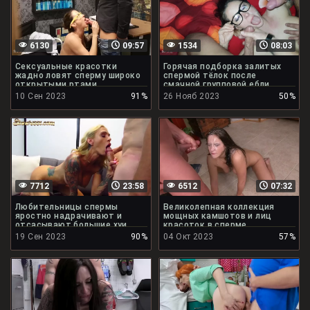
6130
09:57
1534
08:03
Сексуальные красотки
Горячая подборка залитых
жадно ловят сперму широко
спермой тёлок после
открытыми ртами
смачной групповой ебли
10 Сен 2023
91%
26 Нояб 2023
50%
7712
23:58
6512
07:32
Любительницы спермы
Великолепная коллекция
яростно надрачивают и
мощных камшотов и лиц
отсасывают большие хуи
красоток в сперме
19 Сен 2023
90%
04 Окт 2023
57%