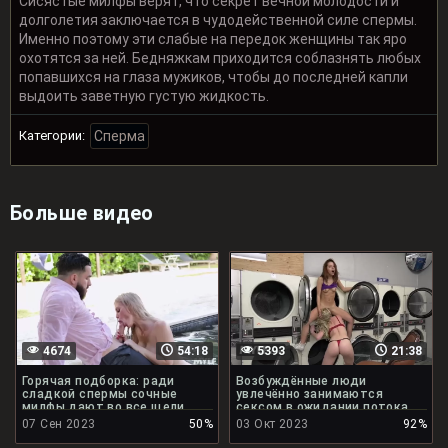
Сисястые милфы верят, что секрет вечной молодости и
долголетия заключается в чудодейственной силе спермы.
Именно поэтому эти слабые на передок женщины так яро
охотятся за ней. Бедняжкам приходится соблазнять любых
попавшихся на глаза мужиков, чтобы до последней капли
выдоить заветную густую жидкость.
Категории:
Сперма
Больше видео
4674
54:18
5393
21:38
Горячая подборка: ради
Возбуждённые люди
сладкой спермы сочные
увлечённо занимаются
милфы дают во все щели
сексом в ожидании потока
спермы
07 Сен 2023
50%
03 Окт 2023
92%