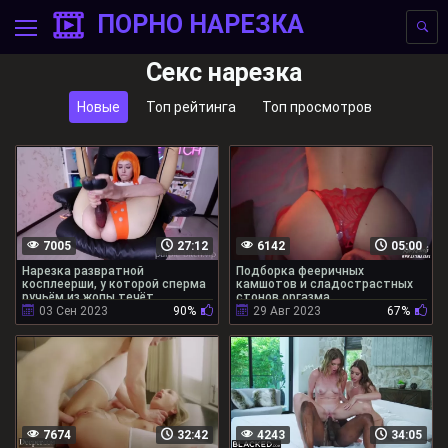
ПОРНО НАРЕЗКА
Секс нарезка
Новые
Топ рейтинга
Топ просмотров
7005
27:12
6142
05:00
Нарезка развратной
Подборка фееричных
косплеерши, у которой сперма
камшотов и сладострастных
ручьём из жопы течёт
стонов оргазма
03 Сен 2023
90%
29 Авг 2023
67%
7674
32:42
4243
34:05