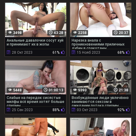
3498
43:28
2258
20:37
Анальные давалочки сосут хуй
Нарезка анала с
и принимают их в жопы
проникновениями приличных
дубин в сракотаны
28 Окт 2023
61%
15 Нояб 2023
68%
5448
01:00:13
5393
21:38
Слабые на передок сисястые
Возбуждённые люди увлечённо
милфы всё время хотят больше
занимаются сексом в
спермы
ожидании потока спермы
25 Сен 2023
88%
03 Окт 2023
92%