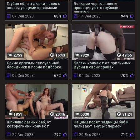
Грубая ебля в дырки телок с
Большие черные члены
последующими оргазмами
провоцируют струйные
оргазмы
07 Сен 2023
88%
14 Сен 2023
94%
2753
16:43
7329
49:55
Яркие оргазмы сексуальной
Бабёхи кончают от приличных
блондинки в порно подборке
дубин в своих сраках
09 Сен 2023
67%
04 Окт 2023
70%
1851
20:46
6030
31:24
Шпиливо разных баб, от
Пацаны порят задницы баб и
которого они кончают
поливают анусы спермой
29 Авг 2023
79%
20 Дек 2023
71%