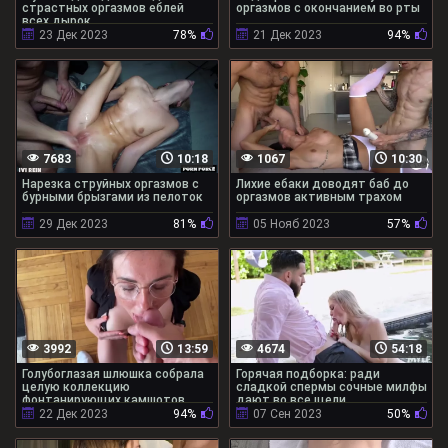
страстных оргазмов еблей
оргазмов с окончанием во рты
всех дырок
23 Дек 2023
78%
21 Дек 2023
94%
7683
10:18
1067
10:30
Нарезка струйных оргазмов с
Лихие ебаки доводят баб до
бурными брызгами из пелоток
оргазмов активным трахом
29 Дек 2023
81%
05 Нояб 2023
57%
3992
13:59
4674
54:18
Голубоглазая шлюшка собрала
Горячая подборка: ради
целую коллекцию
сладкой спермы сочные милфы
фонтанирующих камшотов
дают во все щели
22 Дек 2023
94%
07 Сен 2023
50%