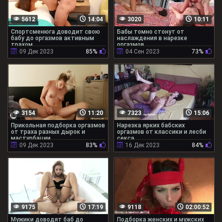
5612
14:04
3020
10:11
Спортсменюга доводит свою
Бабы томно стонут от
бабу до оргазмов активным
наслаждения в нарезке
трахом
оргазмов
09 Дек 2023
85%
04 Сен 2023
73%
3154
11:20
7323
15:06
Прикольная подборка оргазмов
Нарезка ярких бабских
от траха разных дырок и
оргазмов от классики и лесби
мастурбации
секса
09 Дек 2023
83%
16 Дек 2023
84%
9175
17:19
9118
02:00:52
Мужики доводят баб до
Подборка женских и мужских