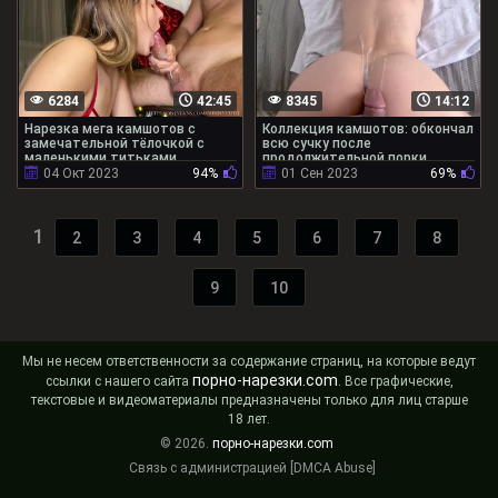
6284
42:45
8345
14:12
Нарезка мега камшотов с
Коллекция камшотов: обкончал
замечательной тёлочкой с
всю сучку после
маленькими титьками
продолжительной порки
04 Окт 2023
94%
01 Сен 2023
69%
1
2
3
4
5
6
7
8
9
10
Мы не несем ответственности за содержание страниц, на которые ведут
порно-нарезки.com
ссылки с нашего сайта
. Все графические,
текстовые и видеоматериалы предназначены только для лиц старше
18 лет.
© 2026.
порно-нарезки.com
Связь с администрацией [DMCA Abuse]