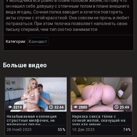
У молодчика все ровно в плане половой жизни, потому что
он нашел себе девушку с отличным телом в плане внешнего
вида ягодиц. Сочная попка заводит и хочется повторять
акты случки с этой красоткой. Она совсем не прочь и любит
потрахаться. При этом телочка позволяет наполнять свою
письку спермой, чем тип охотно занимается.
Категории:
Кончают
Больше видео
3219
32:44
2880
25:49
Незабываемая коллекция
Нарезка секса тёлки с
страстных милфочек, не
сочной жопой, скачущей на
жалеющих пизды
хуях как мячик
28 Нояб 2023
55%
10 Дек 2023
74%