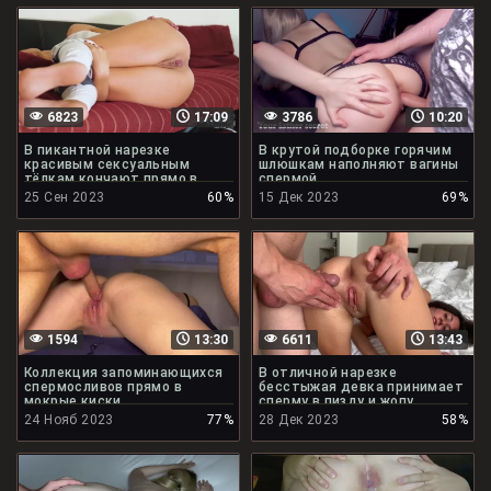
6823
17:09
3786
10:20
В пикантной нарезке
В крутой подборке горячим
красивым сексуальным
шлюшкам наполняют вагины
тёлкам кончают прямо в
спермой
киски
25 Сен 2023
60%
15 Дек 2023
69%
1594
13:30
6611
13:43
Коллекция запоминающихся
В отличной нарезке
спермосливов прямо в
бесстыжая девка принимает
мокрые киски
сперму в пизду и жопу
24 Нояб 2023
77%
28 Дек 2023
58%