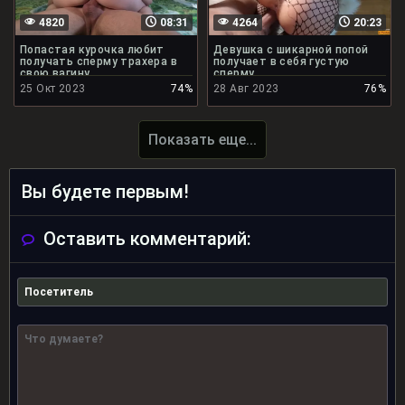
4820
08:31
4264
20:23
Попастая курочка любит
Девушка с шикарной попой
получать сперму трахера в
получает в себя густую
свою вагину
сперму
25 Окт 2023
74%
28 Авг 2023
76%
Показать еще...
Вы будете первым!
Оставить комментарий: