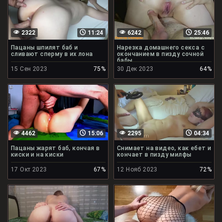
2322
11:24
6242
25:46
Пацаны шпилят баб и
Нарезка домашнего секса с
сливают сперму в их лона
окончанием в пизду сочной
бабы
15 Сен 2023
75%
30 Дек 2023
64%
4462
15:06
2295
04:34
Пацаны жарят баб, кончая в
Снимает на видео, как ебет и
киски и на киски
кончает в пизду милфы
17 Окт 2023
67%
12 Нояб 2023
72%