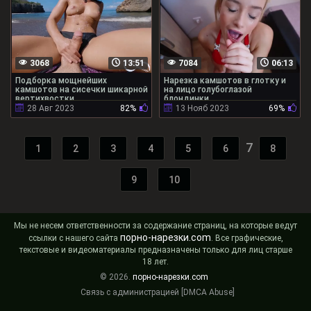
3068
13:51
7084
06:13
Подборка мощнейших
Нарезка камшотов в глотку и
камшотов на сисечки шикарной
на лицо голубоглазой
вертихвостки
блондинки
28 Авг 2023
82%
13 Нояб 2023
69%
7
1
2
3
4
5
6
8
9
10
Мы не несем ответственности за содержание страниц, на которые ведут
порно-нарезки.com
ссылки с нашего сайта
. Все графические,
текстовые и видеоматериалы предназначены только для лиц старше
18 лет.
© 2026.
порно-нарезки.com
Связь с администрацией [DMCA Abuse]