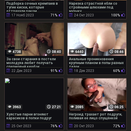
Подборка сочных кремпаев в
Нарезка страстной ебли со
тугие киски, которые
стройными шлюхами под
оттрахали раком
музыку
17 Нояб 2023
71%
24 Окт 2023
100%
4738
08:40
6440
08:46
За свои старания в постели
Анальные проникновения
молодуха любит получать
крупным планом в попы разных
спермовый кешбэк
телок
22 Дек 2023
91%
18 Дек 2023
60%
3963
27:21
2085
06:25
Хуястые парни вгоняют
Негроид трахает рот подруги,
карасиков в попки подруг
поливая ее лицо спущёнкой
25 Окт 2023
76%
20 Окт 2023
72%