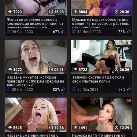
7923
16:28
8804
28:30
Фанатки анального секса в
Мужики из нарезки бесстыдно
компиляции видео кончают от
камшотят на своих страстных
проникновений в очко
секс партнерш
26 Сен 2023
67%
19 Нояб 2023
76%
4972
05:21
5722
36:26
Нарезка минетов, которые
Телочки охотно отдаются в
приводят к спускам спермы на
свои опытные попки
лицо милашки
20 Сен 2023
82%
20 Сен 2023
67%
5645
19:36
1491
12:29
Нарезка смачных минетов с
Нарезка из 15-ти минетов от