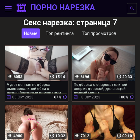
ПОРНО НАРЕЗКА
Секс нарезка: страница 7
Новые
Топ рейтинга
Топ просмотров
6053
15:14
6196
20:33
Чувственная подборка
Подборка с очаровательной
эмоциональной ебли с
спермодояркой, делающей
разнообразными камшотами
лучший минет
03 Окт 2023
67%
18 Окт 2023
100%
4980
10:32
7012
09:10