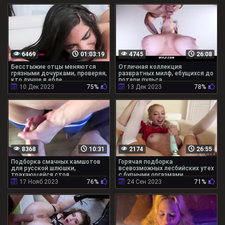
6469
01:03:19
4745
26:08
Бесстыжие отцы меняются
Отличная коллекция
грязными дочурками, проверяя,
развратных милф, ебущихся до
кто лучше в ебле
потери пульса
10 Дек 2023
75%
13 Дек 2023
78%
8368
10:31
2174
26:55
Подборка смачных камшотов
Горячая подборка
для русской шлюшки,
всевозможных лесбийских утех
трахающейся стоя
с бурными оргазмами
17 Нояб 2023
76%
24 Сен 2023
71%