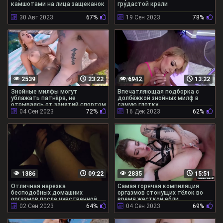
камшотами на лица защеканок
грудастой крали
30 Авг 2023
67%
19 Сен 2023
78%
2539
23:22
6942
13:22
Знойные милфы могут
Впечатляющая подборка с
ублажать патнёра, не
долбёжкой знойных милф в
отрываясь от занятий спортом
самую глотку
04 Сен 2023
72%
16 Дек 2023
62%
1386
09:22
2835
15:51
Отличная нарезка
Самая горячая компиляция
бесподобных домашних
оргазмов стонущих тёлок во
оргазмов после чувственной
время жесткой ебли
ебли
02 Сен 2023
64%
04 Сен 2023
69%