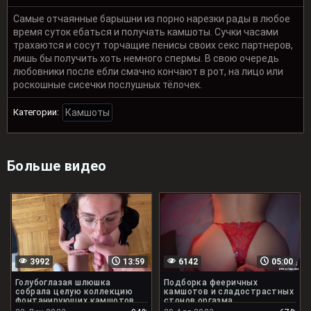
Самые отчаянные барышни из порно нарезки рады в любое
время суток ебаться и получать камшоты. Сучки часами
трахаются и сосут торчащие пенисы своих секс партнеров,
лишь бы получить хоть немного спермы. В свою очередь
любовники после ебли смачно кончают в рот, на лицо или
роскошные сисечки послушных тёлочек.
Категории:
Камшоты
Больше видео
3992
13:59
6142
05:00
Голубоглазая шлюшка
Подборка фееричных
собрала целую коллекцию
камшотов и сладострастных
фонтанирующих камшотов
стонов оргазма