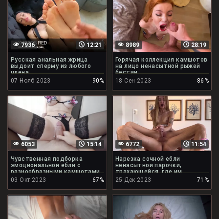
7936
12:21
8989
28:19
Русская анальная жрица
Горячая коллекция камшотов
выдоит сперму из любого
на лицо ненасытной рыжей
члена
бестии
07 Нояб 2023
90%
18 Сен 2023
86%
6053
15:14
6772
11:54
Чувственная подборка
Нарезка сочной ебли
эмоциональной ебли с
ненасытной парочки,
разнообразными камшотами
трахающейся, где им
захочется
03 Окт 2023
67%
25 Дек 2023
71%