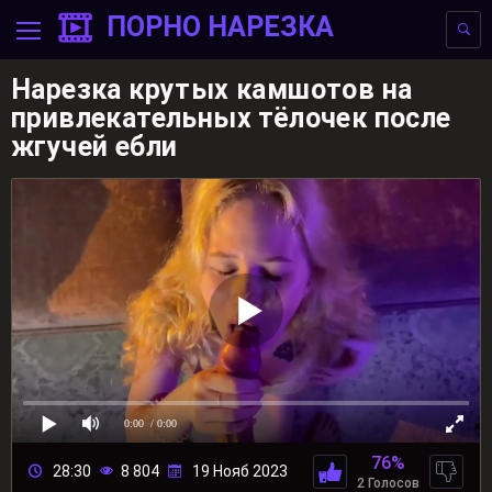
ПОРНО НАРЕЗКА
Нарезка крутых камшотов на
привлекательных тёлочек после
жгучей ебли
0:00
/ 0:00
76%
28:30
8 804
19 Нояб 2023
2 Голосов