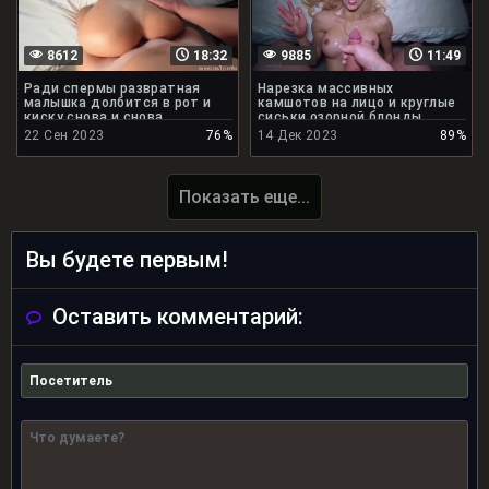
8612
18:32
9885
11:49
Ради спермы развратная
Нарезка массивных
малышка долбится в рот и
камшотов на лицо и круглые
киску снова и снова
сиськи озорной блонды
22 Сен 2023
76%
14 Дек 2023
89%
Показать еще...
Вы будете первым!
Оставить комментарий: