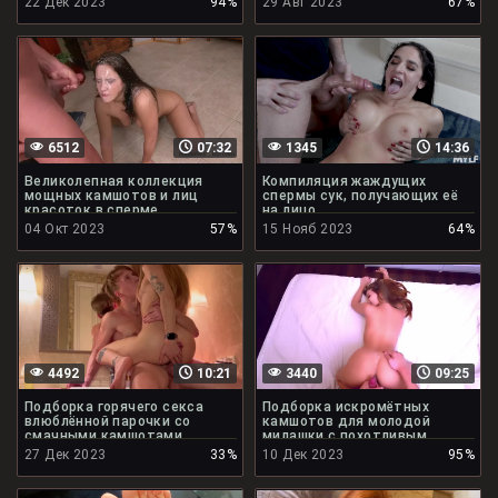
22 Дек 2023
94%
29 Авг 2023
67%
6512
07:32
1345
14:36
Великолепная коллекция
Компиляция жаждущих
мощных камшотов и лиц
спермы сук, получающих её
красоток в сперме
на лицо
04 Окт 2023
57%
15 Нояб 2023
64%
4492
10:21
3440
09:25
Подборка горячего секса
Подборка искромётных
влюблённой парочки со
камшотов для молодой
смачными камшотами
милашки с похотливым
личиком
27 Дек 2023
33%
10 Дек 2023
95%