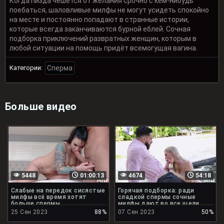
Когда пизда чешется от желания срочно с кем-нибудь
поебаться, шаловливые милфы не могут усидеть спокойно
на месте и постоянно попадают в странные истории,
которые всегда заканчиваются бурной еблей. Сочная
подборка приключений развратных женщин, которым в
любой ситуации на помощь придёт всемогущая вагина.
Категории:
Сперма
Больше видео
5448
01:00:13
4674
54:18
Слабые на передок сисястые
Горячая подборка: ради
милфы всё время хотят
сладкой спермы сочные
больше спермы
милфы дают во все щели
25 Сен 2023
88%
07 Сен 2023
50%