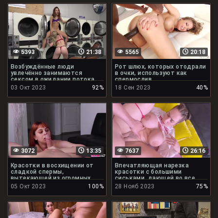
5393
21:38
5565
20:18
Возбуждённые люди
Рот шлюх, которых отодрали
увлечённо занимаются
в очки, используют как
сексом в ожидании потока
спермослив
спермы
03 Окт 2023
92%
18 Сен 2023
40%
3072
13:35
7637
26:16
Красотки в восхищении от
Впечатляющая нарезка
сладкой спермы,
красотки с большими
вытекающей из огромных
сиськами, дающей во все
членов
дырки
05 Окт 2023
100%
28 Нояб 2023
75%