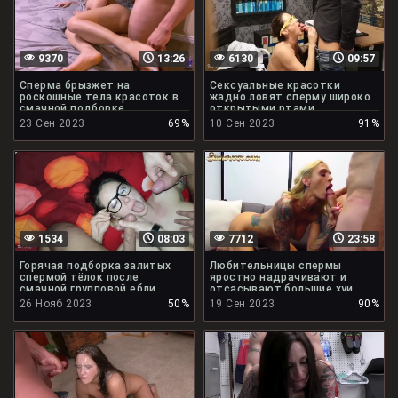
9370
13:26
6130
09:57
Сперма брызжет на
Сексуальные красотки
роскошные тела красоток в
жадно ловят сперму широко
смачной подборке
открытыми ртами
23 Сен 2023
69%
10 Сен 2023
91%
1534
08:03
7712
23:58
Горячая подборка залитых
Любительницы спермы
спермой тёлок после
яростно надрачивают и
смачной групповой ебли
отсасывают большие хуи
26 Нояб 2023
50%
19 Сен 2023
90%