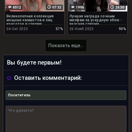
6512
07:32
1996
24:50
Великолепная коллекция
Лучшая награда сочным
мощных камшотов и лиц
милфам за усердную еблю -
красоток в сперме
вкусная сперма
04 Окт 2023
57%
26 Нояб 2023
90%
Показать еще...
Вы будете первым!
Оставить комментарий: