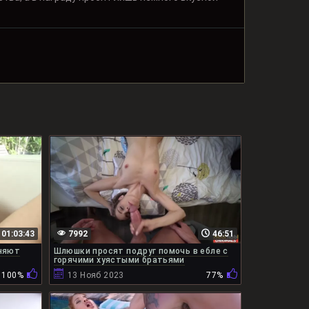
01:03:43
7992
46:51
няют
Шлюшки просят подруг помочь в ебле с
горячими хуястыми братьями
100%
13 Нояб 2023
77%