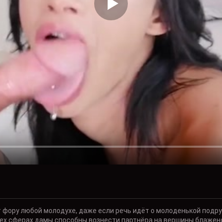
ору любой молодухе, даже если речь идёт о молоденькой подруж
сех сферах дамы способны вознести партнёра на вершины блаженс