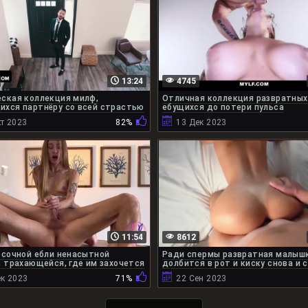
13:24
4745
ская коллекция милф,
Отличная коллекция развратных
хся партнёру со всей страстью
ебущихся до потери пульса
т 2023
82%
13 Дек 2023
11:54
8612
 сочной ебли ненасытной
Ради спермы развратная малыш
, трахающейся, где им захочется
долбится в рот и киску снова и 
ек 2023
71%
22 Сен 2023