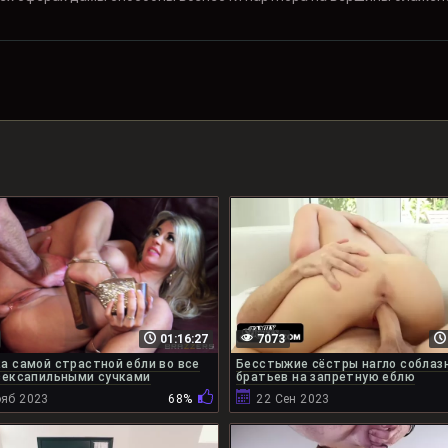
01:16:27
7073
а самой страстной ебли во все
Бесстыжие сёстры нагло соблаз
сексапильными сучками
братьев на запретную еблю
ояб 2023
68%
22 Сен 2023