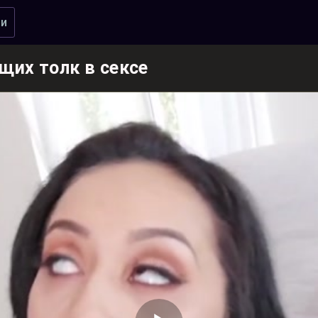
ии
щих толк в сексе