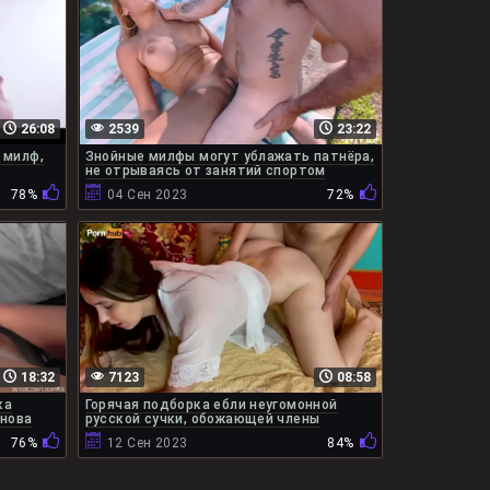
26:08
2539
23:22
 милф,
Знойные милфы могут ублажать патнёра,
не отрываясь от занятий спортом
78%
04 Сен 2023
72%
18:32
7123
08:58
ка
Горячая подборка ебли неугомонной
снова
русской сучки, обожающей члены
76%
12 Сен 2023
84%