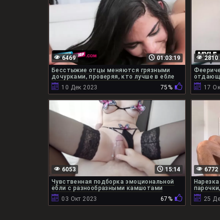
6469
01:03:19
2810
Бесстыжие отцы меняются грязными
Феериче
дочурками, проверяя, кто лучше в ебле
отдающи
10 Дек 2023
75%
17 Ок
6053
15:14
6772
Чувственная подборка эмоциональной
Нарезка
ебли с разнообразными камшотами
парочки
03 Окт 2023
67%
25 Д