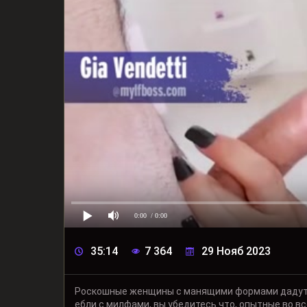
0:00
/ 0:00
35:14
7 364
29 Нояб 2023
Роскошные женщины с манящими формами дадут ф
ебли с милфами, вы убедитесь что, опытные во в