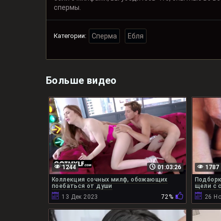
спермы.
Категории:
Сперма
Ебля
Больше видео
1244
01:03:26
1787
Коллекция сочных милф, обожающих
Подборк
поебаться от души
щели с 
13 Дек 2023
72%
26 Н