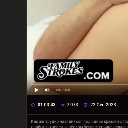
0:00
/ 0:00
01:03:43
7 073
22 Сен 2023
Как же трудно находиться под одной крышей с г
слабые на передок сёстры беззастенчиво решаютс