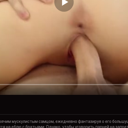
орячим мускулистым самцом, ежедневно фантазируя о его большущ
я на еблю с братьями. Однако, чтобы уговорить парней на запре