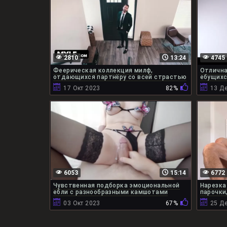
2810
13:24
4745
Феерическая коллекция милф,
Отлична
отдающихся партнёру со всей страстью
ебущихс
17 Окт 2023
82%
13 Д
6053
15:14
6772
Чувственная подборка эмоциональной
Нарезка
ебли с разнообразными камшотами
парочки
03 Окт 2023
67%
25 Д