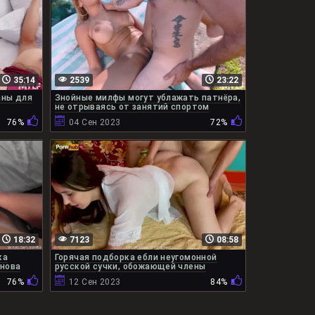
35:14
2539
23:22
аны для
Знойные милфы могут ублажать патнёра,
не отрываясь от занятий спортом
76%
04 Сен 2023
72%
18:32
7123
08:58
ка
Горячая подборка ебли неугомонной
снова
русской сучки, обожающей члены
76%
12 Сен 2023
84%