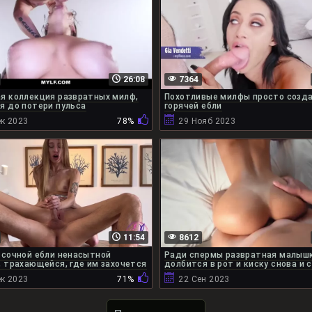
26:08
7364
я коллекция развратных милф,
Похотливые милфы просто созд
я до потери пульса
горячей ебли
ек 2023
78%
29 Нояб 2023
11:54
8612
 сочной ебли ненасытной
Ради спермы развратная малыш
, трахающейся, где им захочется
долбится в рот и киску снова и 
ек 2023
71%
22 Сен 2023