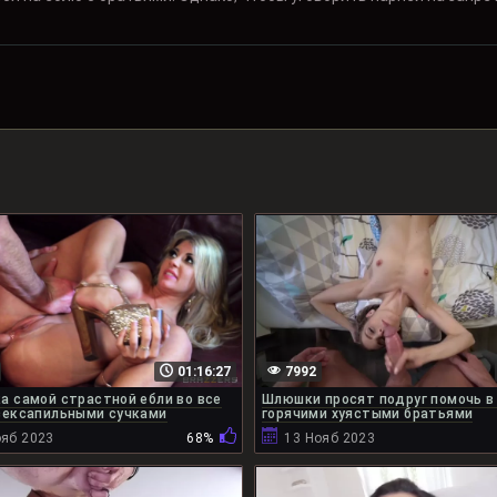
01:16:27
7992
а самой страстной ебли во все
Шлюшки просят подруг помочь в 
сексапильными сучками
горячими хуястыми братьями
ояб 2023
68%
13 Нояб 2023