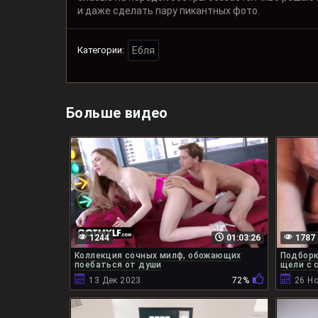
и даже сделать пару пикантных фото.
Категории:
Ебля
Больше видео
1244
01:03:26
1787
Коллекция сочных милф, обожающих
Подборк
поебаться от души
щели с 
13 Дек 2023
72%
26 Н