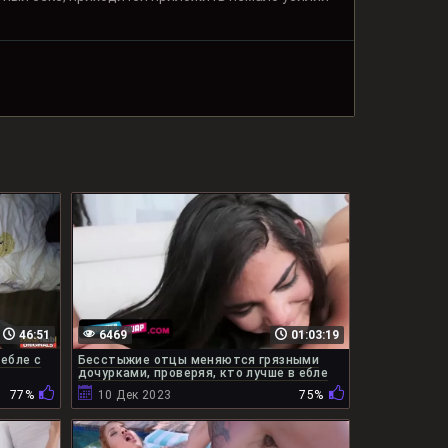
46:51
6469
01:03:19
ебле с
Бесстыжие отцы меняются грязными
дочурками, проверяя, кто лучше в ебле
77%
10 Дек 2023
75%