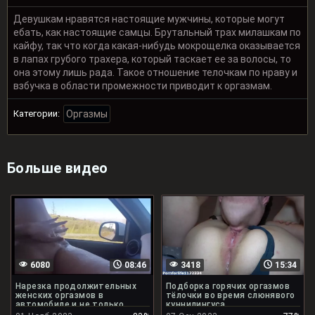
Девушкам нравятся настоящие мужчины, которые могут
ебать, как настоящие самцы. Брутальный трах милашкам по
кайфу, так что когда какая-нибудь мокрощелка оказывается
в лапах грубого трахера, который таскает ее за волосы, то
она этому лишь рада. Такое отношение телочкам по нраву и
взбучка в области промежности приводит к оргазмам.
Категории:
Оргазмы
Больше видео
6080
08:46
3418
15:34
Нарезка продолжительных
Подборка горячих оргазмов
женских оргазмов в
тёлочки во время слюнявого
автомобиле и не только
куннилингуса