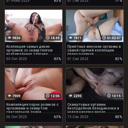
01 Нояб 2023
83%
07 Сен 2023
77%
9826
18:49
7611
01:02:07
Коллекция самых диких
Приятные женские оргазмы в
оргазмов со сквиртингом
самой горячей коллекции
возбуждённых тёлочек
порно роликов
03 Окт 2023
83%
01 Сен 2023
82%
7909
12:06
2295
10:15
Компиляция порно роликов с
Сквиртовые оргазмы
оргазмами и сквиртом
бесподобной блондиночки в
сексуальной девки
новой нарезке видео
06 Окт 2023
63%
13 Сен 2023
80%