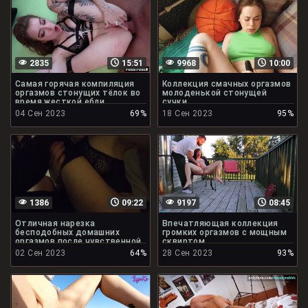
2835
15:51
9968
10:00
Самая горячая компиляция
Коллекция смачных оргазмов
оргазмов стонущих тёлок во
молоденькой стонущей
время жесткой ебли
сучки
04 Сен 2023
69%
18 Сен 2023
95%
1386
09:22
9197
08:45
Отличная нарезка
Впечатляющая коллекция
бесподобных домашних
громких оргазмов с мощным
оргазмов после чувственной
сквиртом
ебли
02 Сен 2023
64%
28 Сен 2023
93%