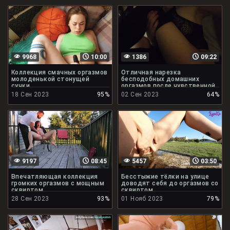
9968
10:00
1386
09:22
Коллекция смачных оргазмов
Отличная нарезка
молоденькой стонущей
бесподобных домашних
сучки
оргазмов после чувственной
ебли
18 Сен 2023
95%
02 Сен 2023
64%
9197
08:45
5457
03:50
Впечатляющая коллекция
Бесстыжие тёлки на улице
громких оргазмов с мощным
доводят себя до оргазмов со
сквиртом
сквиртом
28 Сен 2023
93%
01 Нояб 2023
79%