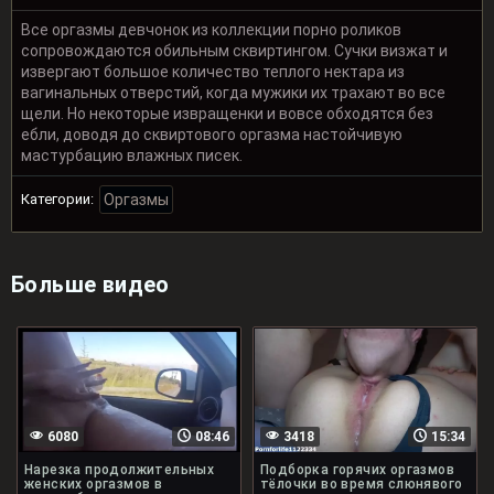
Все оргазмы девчонок из коллекции порно роликов
сопровождаются обильным сквиртингом. Сучки визжат и
извергают большое количество теплого нектара из
вагинальных отверстий, когда мужики их трахают во все
щели. Но некоторые извращенки и вовсе обходятся без
ебли, доводя до сквиртового оргазма настойчивую
мастурбацию влажных писек.
Категории:
Оргазмы
Больше видео
6080
08:46
3418
15:34
Нарезка продолжительных
Подборка горячих оргазмов
женских оргазмов в
тёлочки во время слюнявого