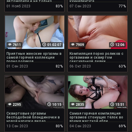
автомобиле и не только
куннилингуса
01 Нояб 2023
83%
07 Сен 2023
77%
7611
01:02:07
7909
12:06
Приятные женские оргазмы в
Компиляция порно роликов с
самой горячей коллекции
оргазмами и сквиртом
порно роликов
сексуальной девки
01 Сен 2023
82%
06 Окт 2023
63%
2295
10:15
2835
15:51
Сквиртовые оргазмы
Самая горячая компиляция
бесподобной блондиночки в
оргазмов стонущих тёлок во
новой нарезке видео
время жесткой ебли
13 Сен 2023
80%
04 Сен 2023
69%