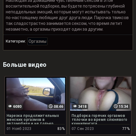
Наблюдая за домашним чувственным сексом в этой
восхитительной подборке, вы будете потрясены глубиной
неподдельных эмоций, которые могут испытывать только
по-настоящему любящие друг друга люди. Парочка твиксов
так сладострастно занимается сексом, что время летит
незаметно, а оргазмы приходят один за другим.
Категории:
Оргазмы
Больше видео
6080
08:46
3418
15:34
Нарезка продолжительных
Подборка горячих оргазмов
женских оргазмов в
тёлочки во время слюнявого
автомобиле и не только
куннилингуса
01 Нояб 2023
83%
07 Сен 2023
77%