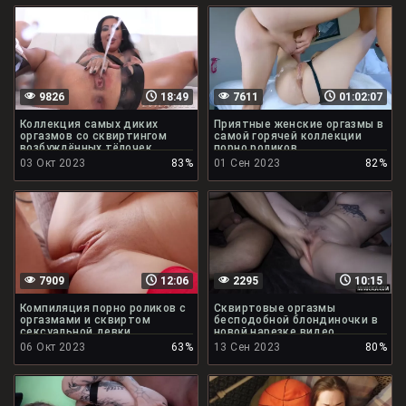
9826
18:49
7611
01:02:07
Коллекция самых диких
Приятные женские оргазмы в
оргазмов со сквиртингом
самой горячей коллекции
возбуждённых тёлочек
порно роликов
03 Окт 2023
83%
01 Сен 2023
82%
7909
12:06
2295
10:15
Компиляция порно роликов с
Сквиртовые оргазмы
оргазмами и сквиртом
бесподобной блондиночки в
сексуальной девки
новой нарезке видео
06 Окт 2023
63%
13 Сен 2023
80%