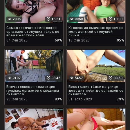
2835
15:51
9968
10:00
Самая горячая компиляция
Коллекция смачных оргазмов
оргазмов стонущих тёлок во
молоденькой стонущей
время жесткой ебли
сучки
04 Сен 2023
69%
18 Сен 2023
95%
9197
08:45
5457
03:50
Впечатляющая коллекция
Бесстыжие тёлки на улице
громких оргазмов с мощным
доводят себя до оргазмов со
сквиртом
сквиртом
28 Сен 2023
93%
01 Нояб 2023
79%