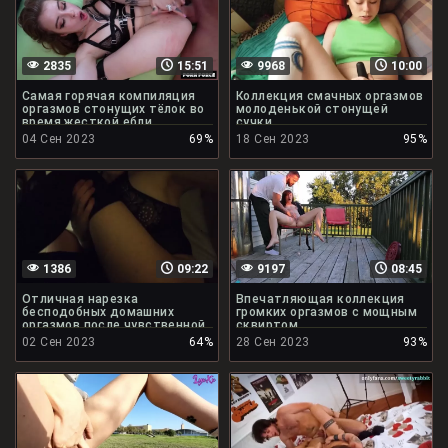
2835
15:51
9968
10:00
Самая горячая компиляция
Коллекция смачных оргазмов
оргазмов стонущих тёлок во
молоденькой стонущей
время жесткой ебли
сучки
04 Сен 2023
69%
18 Сен 2023
95%
1386
09:22
9197
08:45
Отличная нарезка
Впечатляющая коллекция
бесподобных домашних
громких оргазмов с мощным
оргазмов после чувственной
сквиртом
ебли
02 Сен 2023
64%
28 Сен 2023
93%