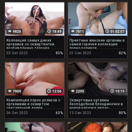
9826
18:49
7611
01:02:07
Коллекция самых диких
Приятные женские оргазмы в
оргазмов со сквиртингом
самой горячей коллекции
возбуждённых тёлочек
порно роликов
03 Окт 2023
83%
01 Сен 2023
82%
7909
12:06
2295
10:15
Компиляция порно роликов с
Сквиртовые оргазмы
оргазмами и сквиртом
бесподобной блондиночки в
сексуальной девки
новой нарезке видео
06 Окт 2023
63%
13 Сен 2023
80%