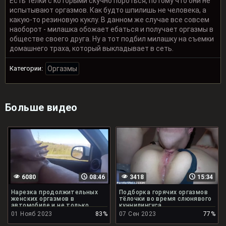
Есть телки с которыми скучно пороться, потому что они не
испытывают оргазмов. Как будто шпилишь не человека, а
какую-то резиновую куклу. В данном же случае все совсем
наоборот - милашка обожает ебаться и получает оргазмы в
обществе своего друга. Ну а тот подбил милашку на съемки
домашнего траха, который выкладывает в сеть.
Категории:
Оргазмы
Больше видео
6080
08:46
3418
15:34
Нарезка продолжительных
Подборка горячих оргазмов
женских оргазмов в
тёлочки во время слюнявого
автомобиле и не только
куннилингуса
01 Нояб 2023
83%
07 Сен 2023
77%