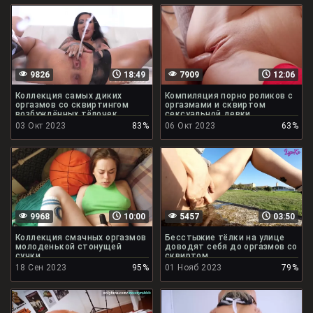
9826
18:49
7909
12:06
Коллекция самых диких
Компиляция порно роликов с
оргазмов со сквиртингом
оргазмами и сквиртом
возбуждённых тёлочек
сексуальной девки
03 Окт 2023
83%
06 Окт 2023
63%
9968
10:00
5457
03:50
Коллекция смачных оргазмов
Бесстыжие тёлки на улице
молоденькой стонущей
доводят себя до оргазмов со
сучки
сквиртом
18 Сен 2023
95%
01 Нояб 2023
79%