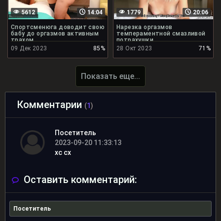
5612
14:04
1779
20:06
Спортсменюга доводит свою
Нарезка оргазмов
бабу до оргазмов активным
темпераментной смазливой
трахом
потрахушки
09 Дек 2023
85%
28 Окт 2023
71%
Показать еще...
Комментарии
(
1
)
Посетитель
2023-09-20 11:33:13
xc cx
Оставить комментарий: