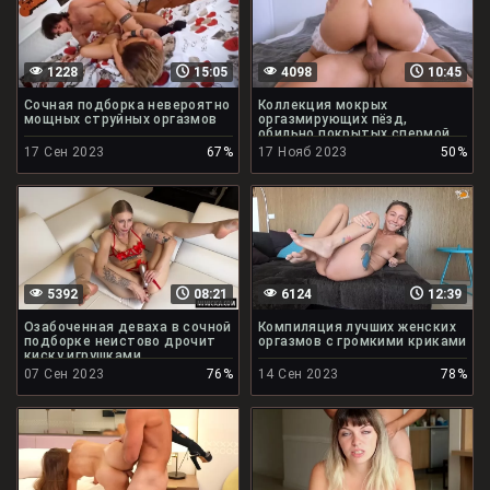
1228
15:05
4098
10:45
Сочная подборка невероятно
Коллекция мокрых
мощных струйных оргазмов
оргазмирующих пёзд,
обильно покрытых спермой
17 Сен 2023
67%
17 Нояб 2023
50%
5392
08:21
6124
12:39
Озабоченная деваха в сочной
Компиляция лучших женских
подборке неистово дрочит
оргазмов с громкими криками
киску игрушками
07 Сен 2023
76%
14 Сен 2023
78%