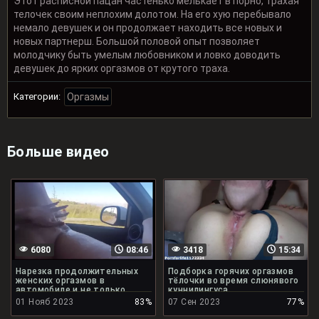
Этот расписной пацан частенько мелькает в порно, трахая
телочек своим неплохим долотом. На его хую перебывало
немало девушек и он продолжает находить все новых и
новых партнерш. Большой половой опыт позволяет
молодчику быть умелым любовником и ловко доводить
девушек до ярких оргазмов от крутого траха.
Категории:
Оргазмы
Больше видео
6080
08:46
3418
15:34
Нарезка продолжительных
Подборка горячих оргазмов
женских оргазмов в
тёлочки во время слюнявого
автомобиле и не только
куннилингуса
01 Нояб 2023
83%
07 Сен 2023
77%