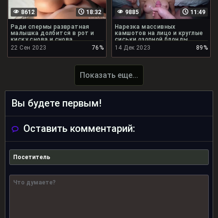
8612
18:32
9885
11:49
Ради спермы развратная
Нарезка массивных
малышка долбится в рот и
камшотов на лицо и круглые
киску снова и снова
сиськи озорной блонды
22 Сен 2023
76%
14 Дек 2023
89%
Показать еще...
Вы будете первым!
Оставить комментарий: