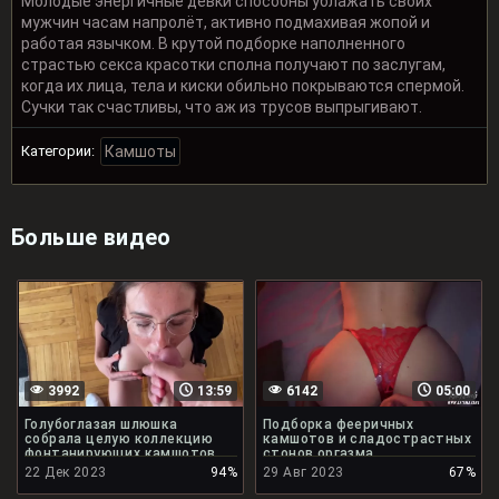
Молодые энергичные девки способны ублажать своих
мужчин часам напролёт, активно подмахивая жопой и
работая язычком. В крутой подборке наполненного
страстью секса красотки сполна получают по заслугам,
когда их лица, тела и киски обильно покрываются спермой.
Сучки так счастливы, что аж из трусов выпрыгивают.
Категории:
Камшоты
Больше видео
3992
13:59
6142
05:00
Голубоглазая шлюшка
Подборка фееричных
собрала целую коллекцию
камшотов и сладострастных
фонтанирующих камшотов
стонов оргазма
22 Дек 2023
94%
29 Авг 2023
67%