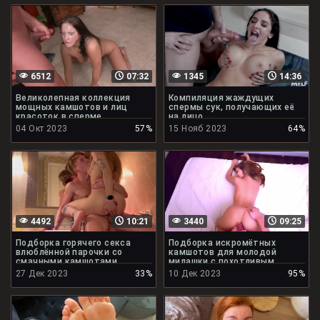
6512
07:32
1345
14:36
Великолепная коллекция
Компиляция жаждущих
мощных камшотов и лиц
спермы сук, получающих её
красоток в сперме
на лицо
04 Окт 2023
57%
15 Нояб 2023
64%
4492
10:21
3440
09:25
Подборка горячего секса
Подборка искромётных
влюблённой парочки со
камшотов для молодой
смачными камшотами
милашки с похотливым
личиком
27 Дек 2023
33%
10 Дек 2023
95%