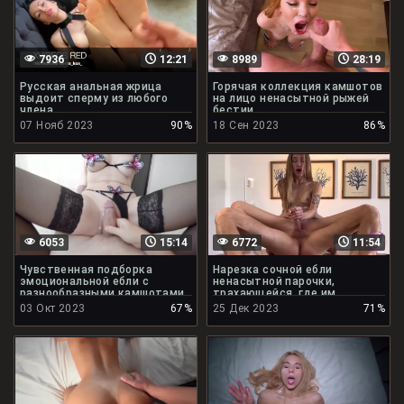
7936
12:21
8989
28:19
Русская анальная жрица
Горячая коллекция камшотов
выдоит сперму из любого
на лицо ненасытной рыжей
члена
бестии
07 Нояб 2023
90%
18 Сен 2023
86%
6053
15:14
6772
11:54
Чувственная подборка
Нарезка сочной ебли
эмоциональной ебли с
ненасытной парочки,
разнообразными камшотами
трахающейся, где им
захочется
03 Окт 2023
67%
25 Дек 2023
71%