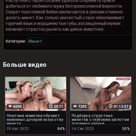
Распутной старой сосалке удалось сохранить брак и
добиться от любимого мужа беспрекословной верности.
Секрет похотливой бабки заключается в умении отменно
делать минет. Как только увесистый ствол обволакивает
горячий язык и морщинистые губы, восхищённый мужик
начинает страстно рычать как дикое животное.
Категории:
Минет
Больше видео
6500
20:11
7205
01:13:57
Опытные мамочки обучают
Подборка страстных
невинных дочерей искусству
минетов с глубоким заглотом
минета
огромных членов
29 Авг 2023
84%
14 Сен 2023
50%