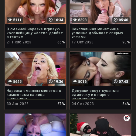
5111
16:34
6398
05:40
В смачной нарезке игривую
Сексуальная минетчица
косплейщицу жёстко долбят
успешно добывает сперму
в глотку
устами
21 Нояб 2023
55%
17 Окт 2023
90%
5645
19:36
5016
07:48
Нарезка смачных минетов с
Девушки сосут куканы в
камшотами на лица
одиночку и в паре с
защеканок
подружками
30 Авг 2023
67%
04 Сен 2023
84%