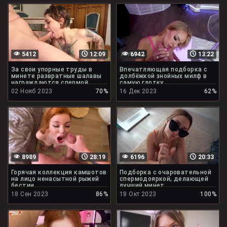
5412
12:09
6942
13:22
За свои упорные труды в
Впечатляющая подборка с
минете развратные шалавы
долбёжкой знойных милф в
награждаются спермой
самую глотку
02 Нояб 2023
70%
16 Дек 2023
62%
8989
28:19
6196
20:33
Горячая коллекция камшотов
Подборка с очаровательной
на лицо ненасытной рыжей
спермодояркой, делающей
бестии
лучший минет
18 Сен 2023
86%
18 Окт 2023
100%