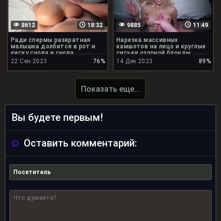
8612
18:32
9885
11:49
Ради спермы развратная
Нарезка массивных
малышка долбится в рот и
камшотов на лицо и круглые
киску снова и снова
сиськи озорной блонды
22 Сен 2023
76%
14 Дек 2023
89%
Показать еще...
Вы будете первым!
Оставить комментарий: