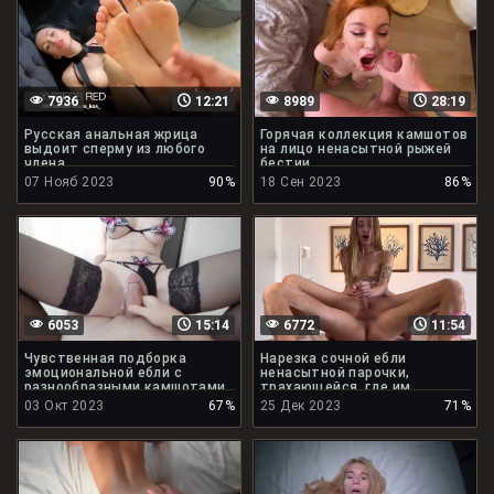
7936
12:21
8989
28:19
Русская анальная жрица
Горячая коллекция камшотов
выдоит сперму из любого
на лицо ненасытной рыжей
члена
бестии
07 Нояб 2023
90%
18 Сен 2023
86%
6053
15:14
6772
11:54
Чувственная подборка
Нарезка сочной ебли
эмоциональной ебли с
ненасытной парочки,
разнообразными камшотами
трахающейся, где им
захочется
03 Окт 2023
67%
25 Дек 2023
71%