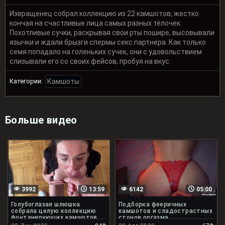
Извращенец собрал коллекцию из 22 камшотов, жестко
кончая на счастливые лица самых разных тёлочек.
Похотливые сучки, раскрывая свои рты пошире, высовывали
язычки и ждали брызги спермы секс партнера. Как только
семя попадало на голеньких сучек, они с удовольствием
слизывали его со своих фейсов, пробуя на вкус.
Категории:
Камшоты
Больше видео
3992
13:59
6142
05:00
Голубоглазая шлюшка
Подборка фееричных
собрала целую коллекцию
камшотов и сладострастных
фонтанирующих камшотов
стонов оргазма