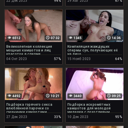
22 Дек 2023
94%
29 Авг 2023
67%
6512
07:32
1345
14:36
Великолепная коллекция
Компиляция жаждущих
мощных камшотов и лиц
спермы сук, получающих её
красоток в сперме
на лицо
04 Окт 2023
57%
15 Нояб 2023
64%
4492
10:21
3440
09:25
Подборка горячего секса
Подборка искромётных
влюблённой парочки со
камшотов для молодой
смачными камшотами
милашки с похотливым
личиком
27 Дек 2023
33%
10 Дек 2023
95%