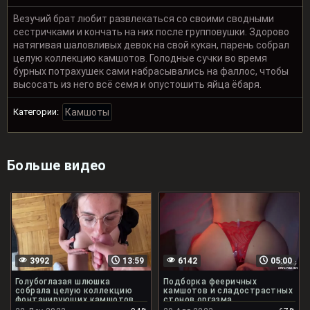
Везучий брат любит развлекаться со своими сводными
сестричками и кончать на них после групповушки. Здорово
натягивая шаловливых девок на свой кукан, парень собрал
целую коллекцию камшотов. Голодные сучки во время
бурных потрахушек сами набрасывались на фаллос, чтобы
высосать из него всё семя и опустошить яйца ёбаря.
Категории:
Камшоты
Больше видео
3992
13:59
6142
05:00
Голубоглазая шлюшка
Подборка фееричных
собрала целую коллекцию
камшотов и сладострастных
фонтанирующих камшотов
стонов оргазма