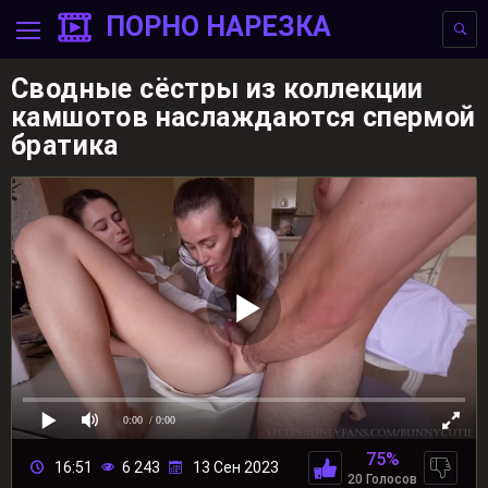
ПОРНО НАРЕЗКА
Сводные сёстры из коллекции
камшотов наслаждаются спермой
братика
0:00
/ 0:00
75%
16:51
6 243
13 Сен 2023
20 Голосов