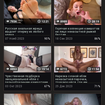
7936
12:21
8989
28:19
Русская анальная жрица
Горячая коллекция камшотов
выдоит сперму из любого
на лицо ненасытной рыжей
члена
бестии
07 Нояб 2023
90%
18 Сен 2023
86%
6053
15:14
6772
11:54
Чувственная подборка
Нарезка сочной ебли
эмоциональной ебли с
ненасытной парочки,
разнообразными камшотами
трахающейся, где им
захочется
03 Окт 2023
67%
25 Дек 2023
71%