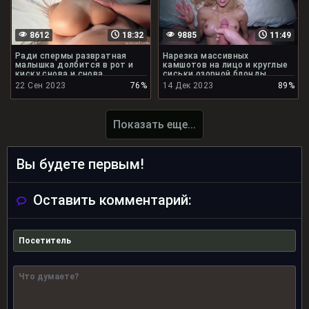
8612
18:32
9885
11:49
Ради спермы развратная
Нарезка массивных
малышка долбится в рот и
камшотов на лицо и круглые
киску снова и снова
сиськи озорной блонды
22 Сен 2023
76%
14 Дек 2023
89%
Показать еще...
Вы будете первым!
Оставить комментарий: