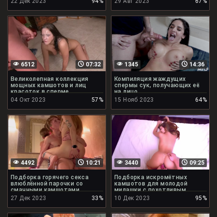
22 Дек 2023
94%
29 Авг 2023
67%
6512
07:32
1345
14:36
Великолепная коллекция
Компиляция жаждущих
мощных камшотов и лиц
спермы сук, получающих её
красоток в сперме
на лицо
04 Окт 2023
57%
15 Нояб 2023
64%
4492
10:21
3440
09:25
Подборка горячего секса
Подборка искромётных
влюблённой парочки со
камшотов для молодой
смачными камшотами
милашки с похотливым
личиком
27 Дек 2023
33%
10 Дек 2023
95%