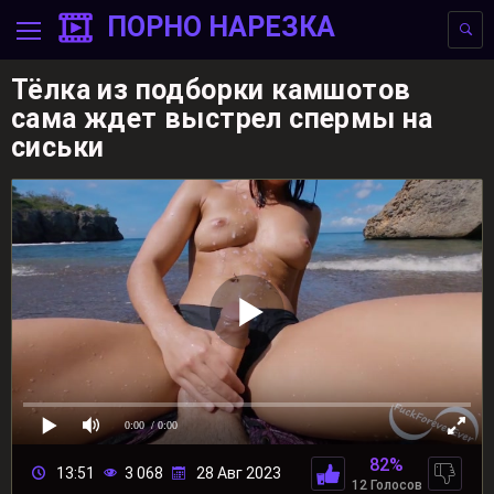
ПОРНО НАРЕЗКА
Тёлка из подборки камшотов
сама ждет выстрел спермы на
сиськи
0:00
/ 0:00
82%
13:51
3 068
28 Авг 2023
12 Голосов